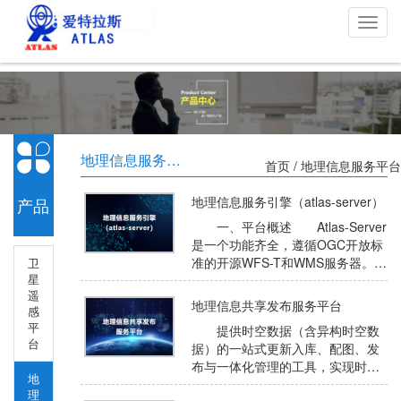
切
换
导
航
地理信息服务平
首页
/ 地理信息服务平台
台
/
地理信息服务引擎（atlas-server）
产品
一、平台概述 Atlas-Server
是一个功能齐全，遵循OGC开放标
准的开源WFS-T和WMS服务器。
卫
中心
星
利用Atlas-Server可以把数据作为
遥
maps/images来发布(利用WMS来
地理信息共享发布服务平台
感
平
提供时空数据（含异构时空数
台
据）的一站式更新入库、配图、发
布与一体化管理的工具，实现时空
地
信息统一管理与应用，适应海量、
理